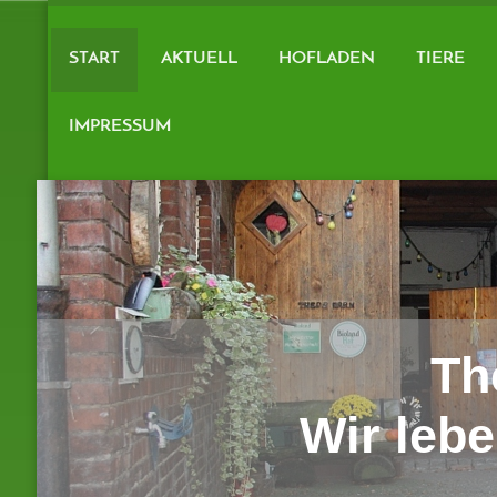
START
AKTUELL
HOFLADEN
TIERE
IMPRESSUM
The
Wir leb